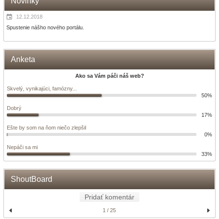
Novinky
12.12.2018
Spustenie nášho nového portálu.
Anketa
Ako sa Vám páči náš web?
Skvelý, vynikajúci, famózny...
50%
Dobrý
17%
Ešte by som na ňom niečo zlepšil
0%
Nepáči sa mi
33%
ShoutBoard
Pridať komentár
1 / 25