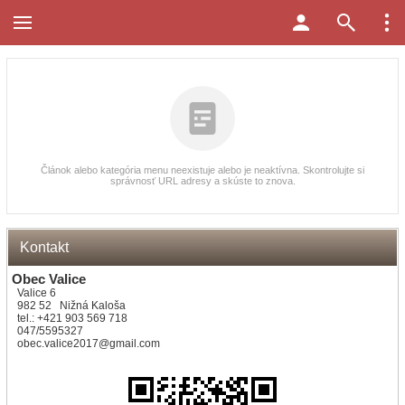
Článok alebo kategória menu neexistuje alebo je neaktívna. Skontrolujte si
správnosť URL adresy a skúste to znova.
Kontakt
Obec Valice
Valice 6
982 52 Nižná Kaloša
tel.: +421 903 569 718
047/5595327
obec.valice2017@gmail.com