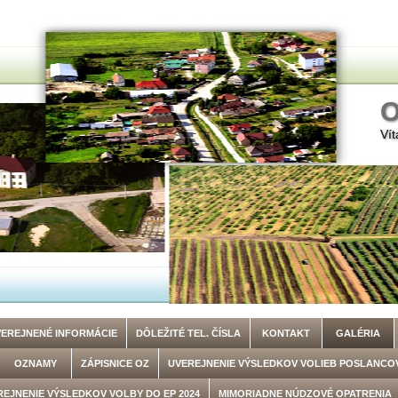
O
Vít
VEREJNENÉ INFORMÁCIE
DÔLEŽITÉ TEL. ČÍSLA
KONTAKT
GALÉRIA
OZNAMY
ZÁPISNICE OZ
UVEREJNENIE VÝSLEDKOV VOLIEB POSLANCOV 
REJNENIE VÝSLEDKOV VOLBY DO EP 2024
MIMORIADNE NÚDZOVÉ OPATRENIA