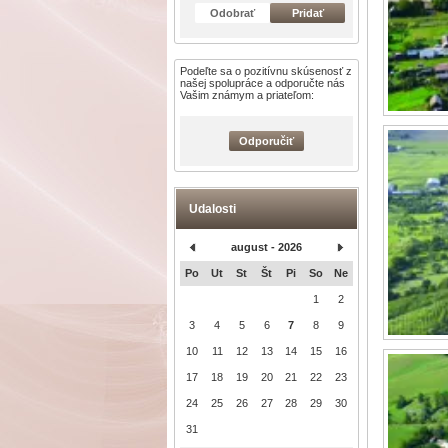
Odobrať
Pridať
Podeľte sa o pozitívnu skúsenosť z
našej spolupráce a odporučte nás
Vašim známym a priateľom:
Odporučiť
Udalosti
august - 2026
Po
Ut
St
Št
Pi
So
Ne
1
2
3
4
5
6
7
8
9
10
11
12
13
14
15
16
17
18
19
20
21
22
23
24
25
26
27
28
29
30
31