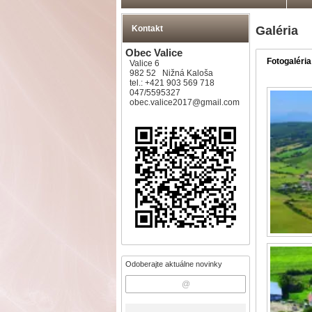
Kontakt
Galéria
Obec Valice
Fotogaléria
Valice 6
982 52 Nižná Kaloša
tel.: +421 903 569 718
047/5595327
obec.valice2017@gmail.com
Odoberajte aktuálne novinky