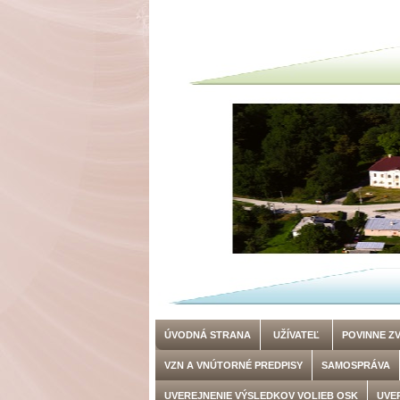
ÚVODNÁ STRANA
UŽÍVATEĽ
POVINNE Z
VZN A VNÚTORNÉ PREDPISY
SAMOSPRÁVA
UVEREJNENIE VÝSLEDKOV VOLIEB OSK
UVE