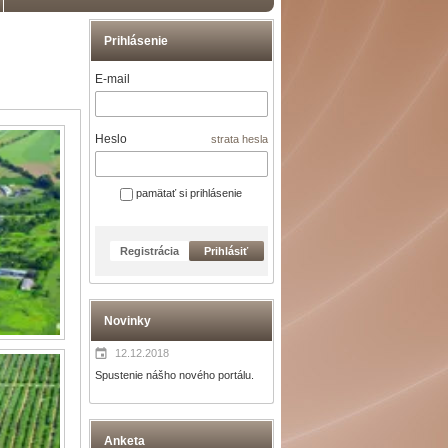
Prihlásenie
E-mail
Heslo
strata hesla
pamätať si prihlásenie
Registrácia
Prihlásiť
Novinky
12.12.2018
Spustenie nášho nového portálu.
Anketa