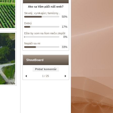
Ako sa Vám páči náš web?
Skvelý, vynikajúci, famózny...
50%
Dobrý
17%
Ešte by som na ňom niečo zlepšil
0%
Nepáči sa mi
33%
ShoutBoard
Pridať komentár
1 / 25