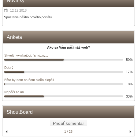
Novinky
12.12.2018
Spustenie nášho nového portálu.
Anketa
Ako sa Vám páči náš web?
Skvelý, vynikajúci, famózny...
50%
Dobrý
17%
Ešte by som na ňom niečo zlepšil
0%
Nepáči sa mi
33%
ShoutBoard
Pridať komentár
1 / 25