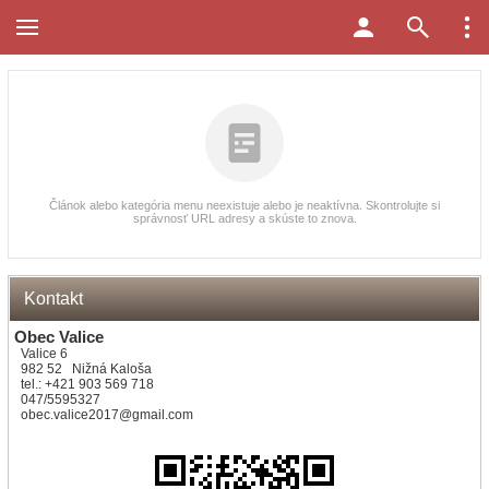
Článok alebo kategória menu neexistuje alebo je neaktívna. Skontrolujte si
správnosť URL adresy a skúste to znova.
Kontakt
Obec Valice
Valice 6
982 52 Nižná Kaloša
tel.: +421 903 569 718
047/5595327
obec.valice2017@gmail.com