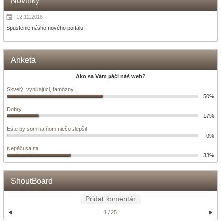
Novinky
12.12.2018
Spustenie nášho nového portálu.
Anketa
Ako sa Vám páči náš web?
Skvelý, vynikajúci, famózny...
50%
Dobrý
17%
Ešte by som na ňom niečo zlepšil
0%
Nepáči sa mi
33%
ShoutBoard
Pridať komentár
1 / 25