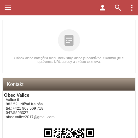
Článok alebo kategória menu neexistuje alebo je neaktívna. Skontrolujte si
správnosť URL adresy a skúste to znova.
Kontakt
Obec Valice
Valice 6
982 52 Nižná Kaloša
tel.: +421 903 569 718
047/5595327
obec.valice2017@gmail.com