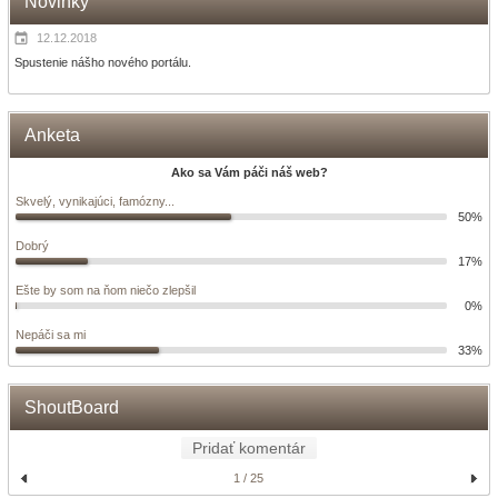
Novinky
12.12.2018
Spustenie nášho nového portálu.
Anketa
Ako sa Vám páči náš web?
Skvelý, vynikajúci, famózny...
50%
Dobrý
17%
Ešte by som na ňom niečo zlepšil
0%
Nepáči sa mi
33%
ShoutBoard
Pridať komentár
1 / 25