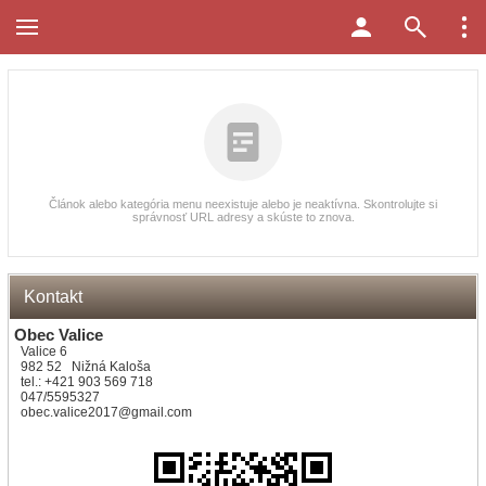
Článok alebo kategória menu neexistuje alebo je neaktívna. Skontrolujte si
správnosť URL adresy a skúste to znova.
Kontakt
Obec Valice
Valice 6
982 52 Nižná Kaloša
tel.: +421 903 569 718
047/5595327
obec.valice2017@gmail.com