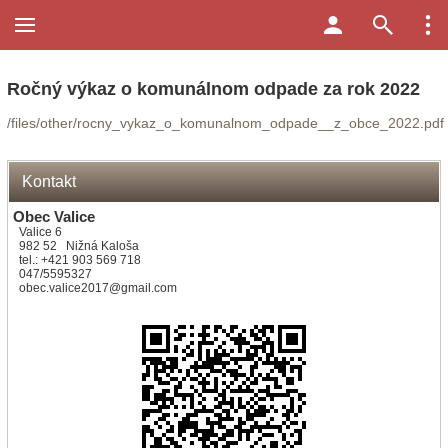
Ročný výkaz o komunálnom odpade za rok 2022
/files/other/rocny_vykaz_o_komunalnom_odpade__z_obce_2022.pdf
Kontakt
Obec Valice
Valice 6
982 52 Nižná Kaloša
tel.: +421 903 569 718
047/5595327
obec.valice2017@gmail.com