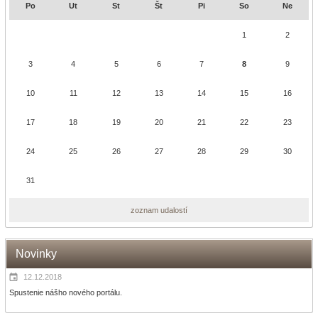
Po
Ut
St
Št
Pi
So
Ne
1
2
3
4
5
6
7
8
9
10
11
12
13
14
15
16
17
18
19
20
21
22
23
24
25
26
27
28
29
30
31
zoznam udalostí
Novinky
12.12.2018
Spustenie nášho nového portálu.